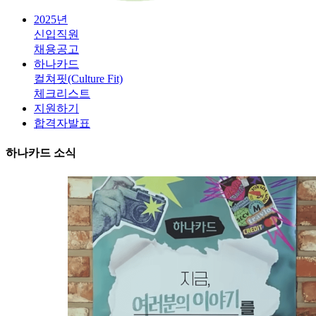
2025년
신입직원
채용공고
하나카드
컬쳐핏(Culture Fit)
체크리스트
지원하기
합격자발표
하나카드 소식